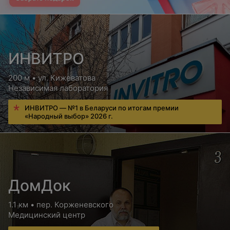
ИНВИТРО
200 м • ул. Кижеватова
Независимая лаборатория
ИНВИТРО — №1 в Беларуси по итогам премии
«Народный выбор» 2026 г.
ДомДок
1.1 км • пер. Корженевского
Медицинский центр