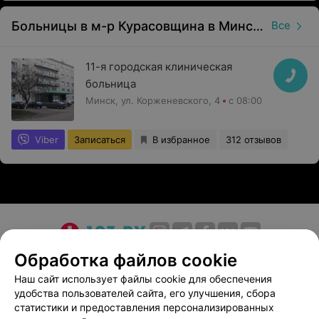
Больницы в м-р Курасовщина в Минске
Все
11-я городская клиническая
больница
Минск, ул. Корженевского, 4
с 08:00
Viber
Записаться
В избранное
312 отзывов
О проекте
Новости проекта
Размещение рекламы
Обработка файлов cookie
Медицинский маркетинг
Публичный договор
Наш сайт использует файлы cookie для обеспечения
удобства пользователей сайта, его улучшения, сбора
Пользовательское соглашение
Способы оплаты
статистики и предоставления персонализированных
Вакансии
Партнеры