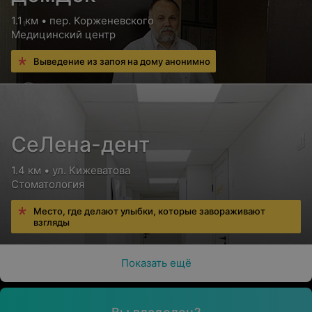
1.1 км • пер. Корженевского
Медицинский центр
Выведение из запоя на дому анонимно
СеЛена-дент
1.4 км • ул. Кижеватова
Стоматология
Место, где делают улыбки, которые завораживают
взгляды
Показать ещё